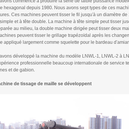
avons commencé à produire la série de faible puissance modèl
ge hexagonal depuis 1980. Nous avons sept types de ces machines
ures. Ces machines peuvent tisser le fil jusqu'à un diamètre de 
 simple et à tête double. La machine à tête simple peut tisser ju
éparée au milieu, la double machine dirigée peut tisser deux mai
chines peuvent tisser le grillage trapézoïdal après les chang
ge appliqué largement comme squelette pour le bardeau d'amian
avons développé la machine du modèle LNWL-1, LNWL-2 à LN
périence professionnelle beaucoup internationale de service t
nes et de gabion.
chine de tissage de maille se développent