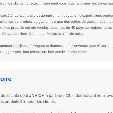
esoin de clients notre technicien peut vous aider à former vos travaille
 société fabricants professionnellement et gabion d'exportations engrè
es sortes de produits de gabion tels que des boîtes de gabion, des mate
ge. nos
produits ont été vendus dans plus de 40 pays ou régions, telles
 Afrique du Nord, Iran, Inde, Maroc et ainsi de suite.
ommes les clients étrangers et domestiques bienvenus pour visiter not
 suggestions, bon technicien, bon service après-vente.
toire
 de société de
SUNRICH
à partir de 2008, dorénavant nous avon
les produits 4G pour des clients.