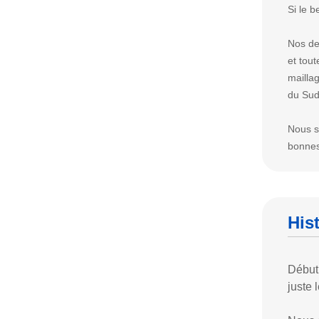
Si le b
Nos de
et tout
mailla
du Sud,
Nous s
bonnes
His
Début
juste 