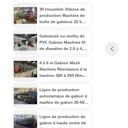
30 trous/min Vitesse de
production Machine de
boîte de gabions 22 kW /
30 kW Puissance pour la
production
Galvanisé ou revêtu de
PVC Gabion Machine fil
de diamètre de 2,0 à 4,0
mm Longueur de la
maille 30-50 mm
4 à 6 m Gabion Mesh
Machine Résistance à la
traction 380 à 550 N/mm2
Fil galvanisé 2-4 mm
Ligne de production
automatique de gabon à
mailles de gabon 30-50
m/min.
Ligne de production de
gabon à haute sortie de