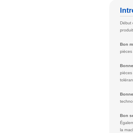
Int
Début 
produi
Bon ma
pièces 
Bonne 
pièces
toléra
Bonne
techno
Bon se
Égalem
la mac