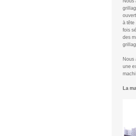
Nous 
grilla
ouvert
à tête
fois s
des ma
grilla
Nous 
une ex
machi
La ma