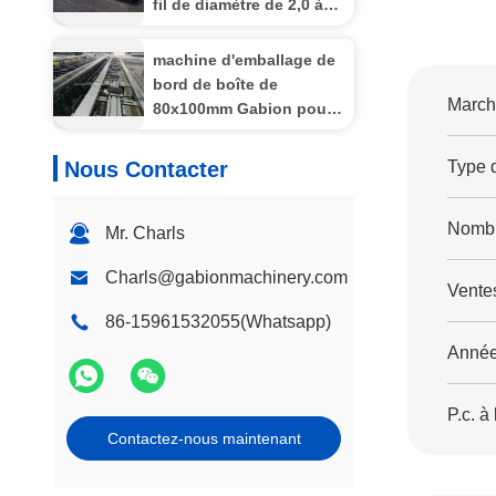
fil de diamètre de 2,0 à
4,0 mm pour les produits
en maille de gabon
machine d'emballage de
bord de boîte de
Marché
80x100mm Gabion pour
la double torsion avec le
réducteur de
Nous Contacter
Type d
transmission résistant
Nombr
Mr. Charls
Charls@gabionmachinery.com
Vente
86-15961532055(Whatsapp)
Année
P.c. à 
Contactez-nous maintenant