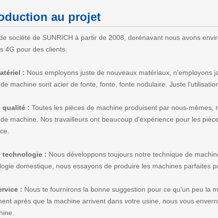
roduction au projet
de société de SUNRICH à partir de 2008, dorénavant nous avons environ
ts 4G pour des clients.
tériel :
Nous employons juste de nouveaux matériaux, n'employons jama
de machine sont acier de fonte, fonte, fonte nodulaire. Juste l'utilisati
qualité :
Toutes les pièces de machine produisent par nous-mêmes, n
 de machine.
Nos travailleurs ont beaucoup d'expérience pour les pi
nce.
 technologie :
Nous développons toujours notre technique de machin
logie domestique, nous essayons de produire les machines parfaites pou
rvice :
Nous te fournirons la bonne suggestion pour ce qu'un peu la m
ent après que la machine arrivent dans votre usine, nous vous enverrons
hine.