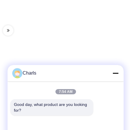
Charls
Contactez rapidement
7:54 AM
Téléphone
Good day, what product are you looking 
for?
86--15961532055
Email
Charls@gabionmachinery.com