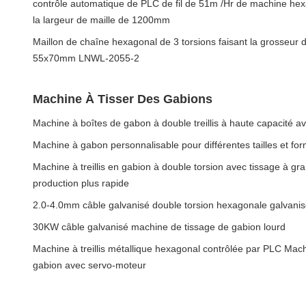
contrôle automatique de PLC de fil de 51m /Hr de machine hex
la largeur de maille de 1200mm
Maillon de chaîne hexagonal de 3 torsions faisant la grosseur 
55x70mm LNWL-2055-2
Machine À Tisser Des Gabions
Machine à boîtes de gabon à double treillis à haute capacité a
Machine à gabon personnalisable pour différentes tailles et form
Machine à treillis en gabion à double torsion avec tissage à gr
production plus rapide
2.0-4.0mm câble galvanisé double torsion hexagonale galvani
30KW câble galvanisé machine de tissage de gabion lourd
Machine à treillis métallique hexagonal contrôlée par PLC Machi
gabion avec servo-moteur