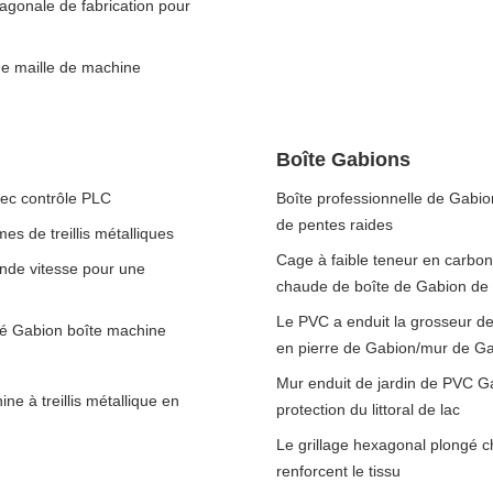
agonale de fabrication pour
de maille de machine
Boîte Gabions
vec contrôle PLC
Boîte professionnelle de Gabi
de pentes raides
es de treillis métalliques
Cage à faible teneur en carbon
ande vitesse pour une
chaude de boîte de Gabion de 
Le PVC a enduit la grosseur de
sé Gabion boîte machine
en pierre de Gabion/mur de G
Mur enduit de jardin de PVC G
ne à treillis métallique en
protection du littoral de lac
Le grillage hexagonal plongé c
renforcent le tissu