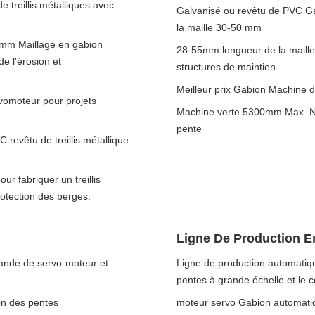
 treillis métalliques avec
Galvanisé ou revêtu de PVC Ga
la maille 30-50 mm
0mm Maillage en gabion
28-55mm longueur de la maille
de l'érosion et
structures de maintien
Meilleur prix Gabion Machine d
omoteur pour projets
Machine verte 5300mm Max. Net
pente
evêtu de treillis métallique
ur fabriquer un treillis
rotection des berges.
Ligne De Production E
ande de servo-moteur et
Ligne de production automatique
pentes à grande échelle et le c
on des pentes
moteur servo Gabion automat