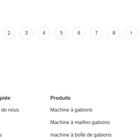
2
3
4
5
6
7
8
pide
Produits
t de nous
Machine à gabions
Machine à mailles gabions
s
machine à boîte de gabions