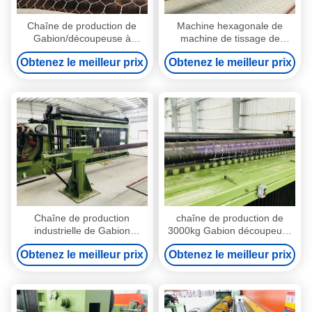
Chaîne de production de
Machine hexagonale de
Gabion/découpeuse à
machine de tissage de
grande vitesse 5.5kw 3000kg
grillage/boîte de Gabion pour
Obtenez le meilleur prix
Obtenez le meilleur prix
de grillage
le fil de diamètre de 2mm -
de 4mm
Chaîne de production
chaîne de production de
industrielle de Gabion
3000kg Gabion découpeuse
machine de soudure
de maille de systèmes
Obtenez le meilleur prix
Obtenez le meilleur prix
automatique de grillage de
électriques Gabion
torsion de double