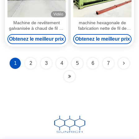
Vidéo
Machine de revêtement
machine hexagonale de
galvanisée à chaud de fil de
fabrication nette de fil de
PVC de fer pour la fabrication
torsion de double de
Obtenez le meilleur prix
Obtenez le meilleur prix
de fil hexagonale
machine de maille de Gabion
de la vitesse 20r/Min
1
2
3
4
5
6
7