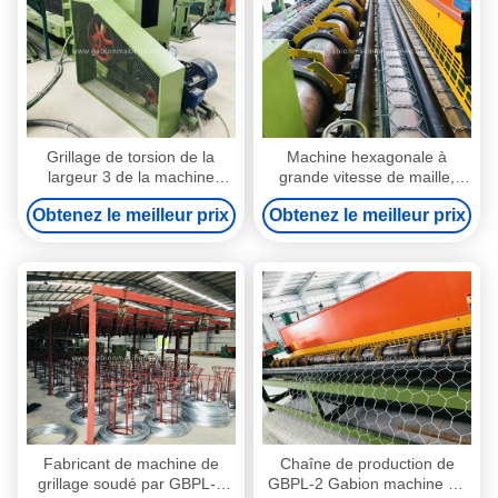
Grillage de torsion de la
Machine hexagonale à
largeur 3 de la machine
grande vitesse de maille,
2000mm de maille de Gabion
machine de grillage de
Obtenez le meilleur prix
Obtenez le meilleur prix
enduit par PVC faisant la
Gabion de torsion du double
machine
22kw
Fabricant de machine de
Chaîne de production de
grillage soudé par GBPL-2
GBPL-2 Gabion machine de