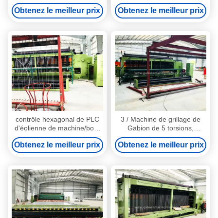
pour la maille de dimension
enroulement en spirale de fil
Obtenez le meilleur prix
Obtenez le meilleur prix
de 4300x760x1170mm
de la longueur 4mm de
1200mm
contrôle hexagonal de PLC
3 / Machine de grillage de
d'éolienne de machine/bord
Gabion de 5 torsions,
de fabrication de fil 7.5kw
machine hexagonale à
Obtenez le meilleur prix
Obtenez le meilleur prix
grande vitesse résistante de
maille