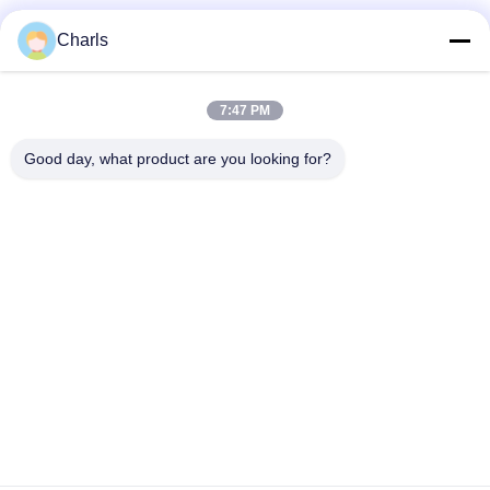
Les réseaux sociaux
Charls
7:47 PM
Contactez rapidement
Good day, what product are you looking for?
Téléphone
86--15961532055
Email
Charls@gabionmachinery.com
Adresse
Aucun 148, route de Yungu, ville de Zhutang, ville de
Jiangyin, province de Jiangsu, Chine
Politique de confidentialité
|
Plan du site
Chine Bonne qualité Machine à gabions Le fournisseur. 2018-