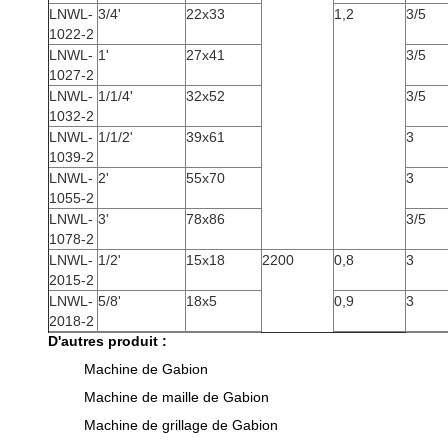
LNWL-
3/4'
22x33
1,2
3/5
1022-2
LNWL-
1'
27x41
3/5
1027-2
LNWL-
1/1/4'
32x52
3/5
1032-2
LNWL-
1/1/2'
39x61
3
1039-2
LNWL-
2'
55x70
3
1055-2
LNWL-
3'
78x86
3/5
1078-2
LNWL-
1/2'
15x18
2200
0,8
3
2015-2
LNWL-
5/8'
18x5
0,9
3
2018-2
D'autres produit :
Machine de Gabion
Machine de maille de Gabion
Machine de grillage de Gabion