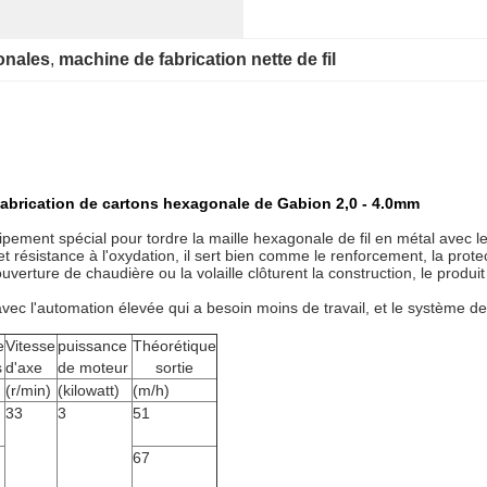
onales
, 
machine de fabrication nette de fil
 fabrication de cartons hexagonale de Gabion 2,0 - 4.0mm
ement spécial pour tordre la maille hexagonale de fil en métal avec le gr
et résistance à l'oxydation, il sert bien comme le renforcement, la pro
verture de chaudière ou la volaille clôturent la construction, le produit
 avec l'automation élevée qui a besoin moins de travail, et le système
e
Vitesse
puissance
Théorétique
s
d'axe
de moteur
sortie
(r/min)
(kilowatt)
(m/h)
33
3
51
67