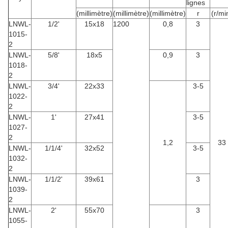
lignes
(millimètre)
(millimètre)
(millimètre)
r
(r/mi
LNWL-
1/2'
15x18
1200
0,8
3
1015-
2
LNWL-
5/8'
18x5
0,9
3
1018-
2
LNWL-
3/4'
22x33
3-5
1022-
2
LNWL-
1'
27x41
3-5
1027-
2
1,2
33
LNWL-
1/1/4'
32x52
3-5
1032-
2
LNWL-
1/1/2'
39x61
3
1039-
2
LNWL-
2'
55x70
3
1055-