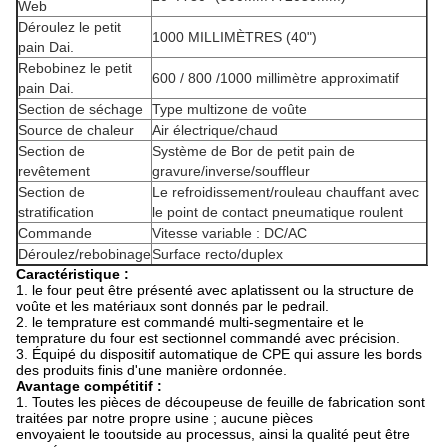
Web
Déroulez le petit
1000 MILLIMÈTRES (40")
pain Dai.
Rebobinez le petit
600 /
800 /1000 millimètre approximatif
pain Dai.
Section de séchage
Type multizone de voûte
Source de chaleur
Air électrique/chaud
Section de
Système de Bor de petit pain de
revêtement
gravure/inverse/souffleur
Section de
Le refroidissement/rouleau chauffant avec
stratification
le point de contact pneumatique roulent
Commande
Vitesse variable : DC/AC
Déroulez/rebobinage
Surface recto/duplex
Caractéristique :
1.
le four peut être présenté avec aplatissent ou la structure de
voûte et les matériaux sont donnés par le pedrail.
2.
le temprature est commandé multi-segmentaire et le
temprature du four est sectionnel commandé avec précision.
3.
Équipé du dispositif automatique de CPE qui assure les bords
des produits finis d'une manière ordonnée.
Avantage compétitif :
1.
Toutes les pièces de découpeuse de feuille de fabrication sont
traitées par notre propre usine ; aucune pièces
envoyaient le tooutside au processus, ainsi la qualité peut être