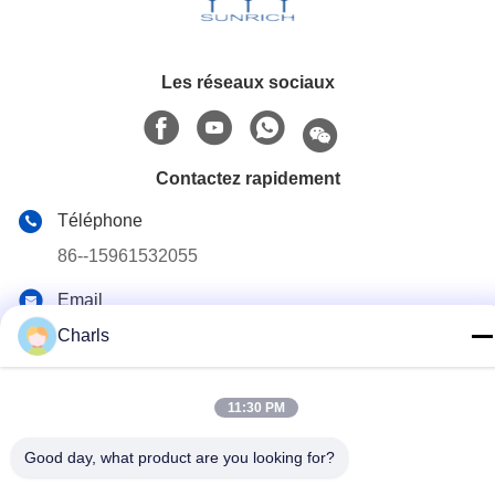
Les réseaux sociaux
Contactez rapidement
Téléphone
86--15961532055
Email
Charls@gabionmachinery.com
Charls
Adresse
11:30 PM
Aucun 148, route de Yungu, ville de Zhutang, ville de
Jiangyin, province de Jiangsu, Chine
Good day, what product are you looking for?