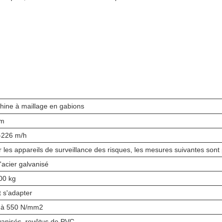
hine à maillage en gabions
m
-226 m/h
 les appareils de surveillance des risques, les mesures suivantes sont 
d'acier galvanisé
00 kg
 s'adapter
 à 550 N/mm2
vanisés, revêtus de PVC