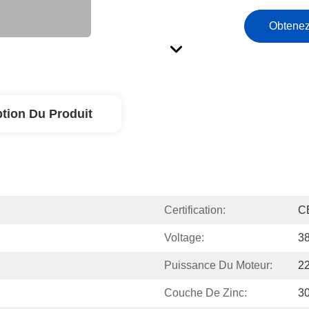
Obtenez
ption Du Produit
Certification:
C
Voltage:
38
Puissance Du Moteur:
2
Couche De Zinc:
3