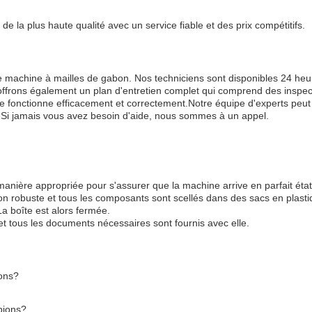
 la plus haute qualité avec un service fiable et des prix compétitifs.
 machine à mailles de gabon. Nos techniciens sont disponibles 24 heur
frons également un plan d'entretien complet qui comprend des inspecti
 fonctionne efficacement et correctement.Notre équipe d'experts peu
Si jamais vous avez besoin d'aide, nous sommes à un appel.
anière appropriée pour s'assurer que la machine arrive en parfait état
ton robuste et tous les composants sont scellés dans des sacs en plas
a boîte est alors fermée.
t tous les documents nécessaires sont fournis avec elle.
ions?
bions?