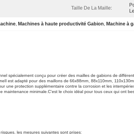
Po
Taille De La Maille:
Le
machine
, 
Machines à haute productivité Gabion
, 
Machine à 
nnel spécialement conçu pour créer des mailles de gabions de différent
chineIl est adapté pour des maillons de 66x88mm, 88x110mm, 110x130m
ur une protection supplémentaire contre la corrosion et les intempéri
ne maintenance minimale.C'est le choix idéal pour tous ceux qui ont be
 risques, les mesures suivantes sont prises: