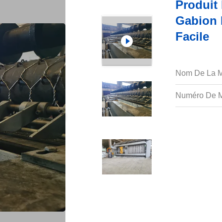
Produit
Gabion 
Facile
Nom De La M
Numéro De M